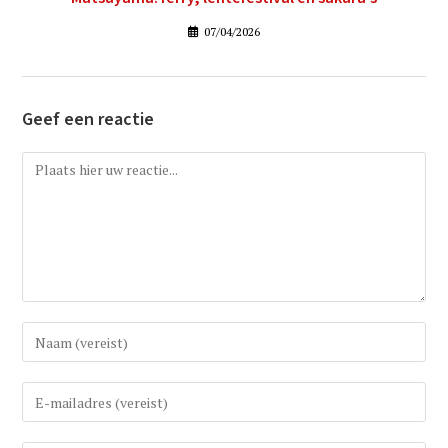
07/04/2026
Geef een reactie
Reactie
Vul
uw
(gebruikers)naam
Vul
in
uw
om
e-