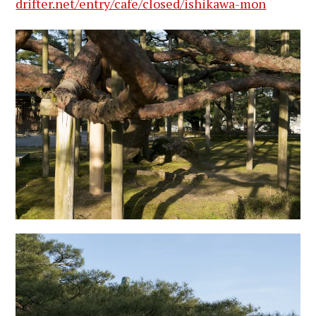
drifter.net/entry/cafe/closed/ishikawa-mon