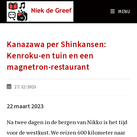
Ga
naar
MENU
de
inhoud
Kanazawa per Shinkansen:
Kenroku-en tuin en een
magnetron-restaurant
Bericht
27/12/2025
gepubliceerd
op:
22 maart 2023
Na twee dagen in de bergen van Nikko is het tijd
voor de westkust. We reizen 600 kilometer naar