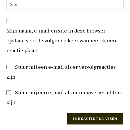
Vul
te
mail
uw
reageren
in
website
om
URL
te
Mijn naam, e-mail en site in deze browser
in
kunnen
(optioneel)
opslaan voor de volgende keer wanneer ik een
reageren
reactie plaats.
Stuur mij een e-mail als er vervolgreacties
zijn.
Stuur mij een e-mail als er nieuwe berichten
zijn.