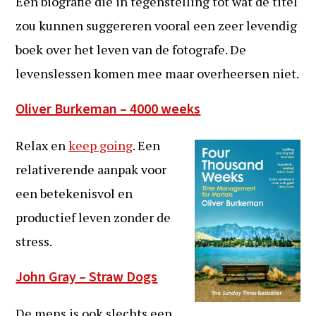
Een biografie die in tegenstelling tot wat de titel
zou kunnen suggereren vooral een zeer levendig
boek over het leven van de fotografe. De
levenslessen komen mee maar overheersen niet.
Oliver Burkeman – 4000 weeks
Relax en
keep going
. Een
relativerende aanpak voor
een betekenisvol en
productief leven zonder de
stress.
John Gray – Straw Dogs
De mens is ook slechts een