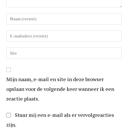
Vul
uw
(gebruikers)naam
Vul
in
uw
om
e-
Vul
te
mail
uw
reageren
in
website
om
URL
te
Mijn naam, e-mail en site in deze browser
in
kunnen
(optioneel)
opslaan voor de volgende keer wanneer ik een
reageren
reactie plaats.
Stuur mij een e-mail als er vervolgreacties
zijn.