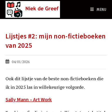
Ga
naar
MENU
de
inhoud
Lijstjes #2: mijn non-fictieboeken
van 2025
Bericht
04/01/2026
gepubliceerd
op:
Ook dit lijstje van de beste non-fictieboeken die
ik in 2025 las in willekeurige volgorde.
Sally Mann – Art Work