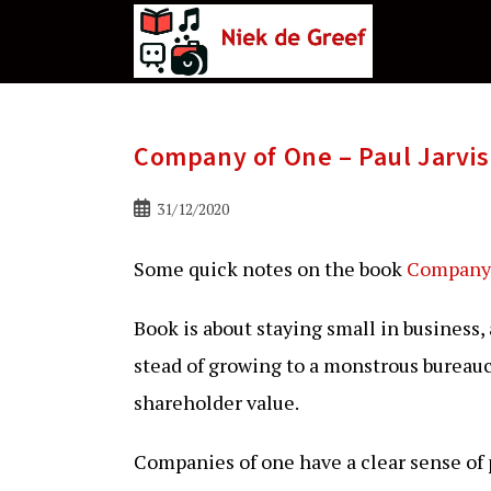
Ga
naar
de
inhoud
Company of One – Paul Jarvis
Bericht
31/12/2020
gepubliceerd
op:
Some quick notes on the book
Company o
Book is about staying small in business, 
stead of growing to a monstrous bureauc
shareholder value.
Companies of one have a clear sense of 