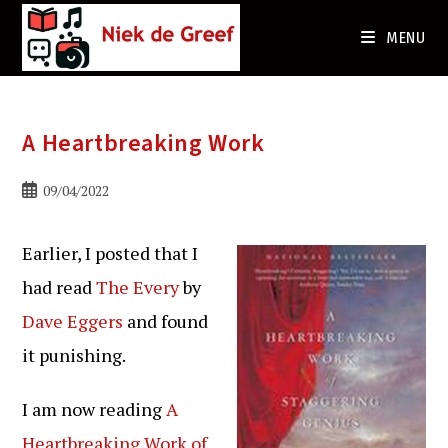
Ga
naar
MENU
de
inhoud
A Heartbreaking Work
Bericht
09/04/2022
gepubliceerd
op:
Earlier, I posted that I
had read
The Every
by
Dave Eggers
and found
it punishing.
I am now reading
A
Heartbreaking Work of