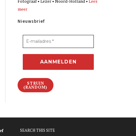
Fotograaf • Lezer • Noord-Holland •
Lees
meer
Nieuwsbrief
STRUIN
(RANDOM)
ef
SEARCH THIS SITE