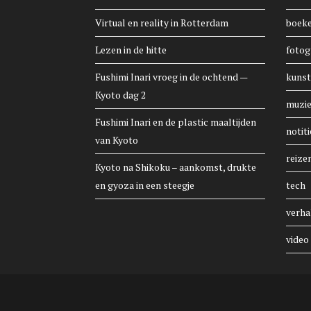
Virtual en reality in Rotterdam
boek
Lezen in de hitte
fotog
Fushimi Inari vroeg in de ochtend —
kunst
Kyoto dag 2
muzi
Fushimi Inari en de plastic maaltijden
notiti
van Kyoto
reize
Kyoto na Shikoku – aankomst, drukte
en gyoza in een steegje
tech
verha
video