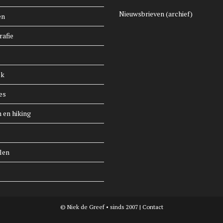
Nieuwsbrieven (archief)
en
rafie
ek
es
n en hiking
len
© Niek de Greef • sinds 2007 |
Contact