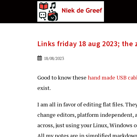
Ga
naar
de
inhoud
Links friday 18 aug 2023; the
Bericht
18/08/2023
gepubliceerd
op:
Good to know these
hand made USB cabl
exist.
I am all in favor of editing flat files. The
change editors, platform independent, a
across, just using your Linux, Windows o
All my notes are in simplified markdown