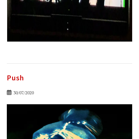
Push
Bericht
30/07/2020
gepubliceerd
op: