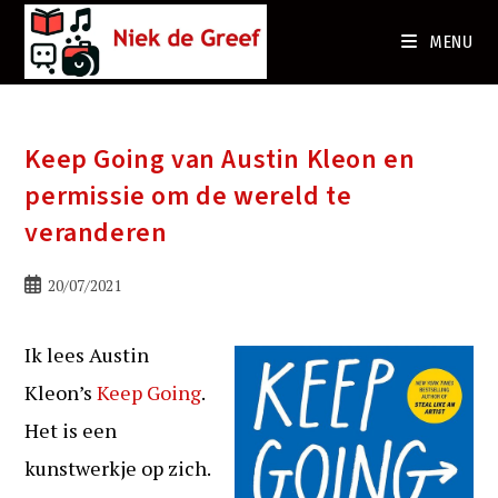
Ga
naar
MENU
de
inhoud
Keep Going van Austin Kleon en
permissie om de wereld te
veranderen
Bericht
20/07/2021
gepubliceerd
op:
Ik lees Austin
Kleon’s
Keep Going
.
Het is een
kunstwerkje op zich.