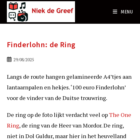
Ga
naar
MENU
de
inhoud
Finderlohn: de Ring
Bericht
29/08/2025
gepubliceerd
op:
Langs de route hangen gelamineerde A4’tjes aan
lantaarnpalen en hekjes. ‘100 euro Finderlohn’
voor de vinder van de Duitse trouwring.
De ring op de foto lijkt verdacht veel op
The One
Ring
, de ring van de Heer van Mordor. De ring,
niet in Dol Guldur, maar hier in het heuvelland