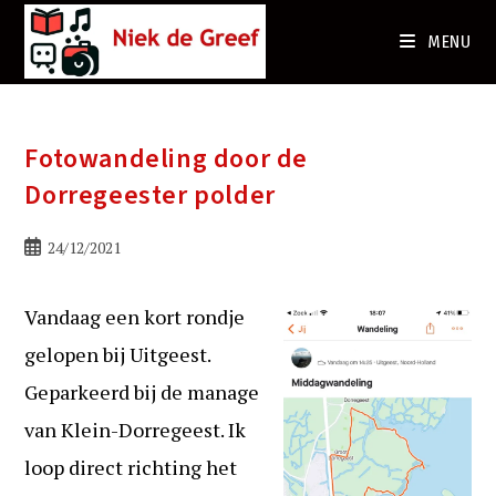
Ga
naar
MENU
de
inhoud
Fotowandeling door de
Dorregeester polder
Bericht
24/12/2021
gepubliceerd
op:
Vandaag een kort rondje
gelopen bij Uitgeest.
Geparkeerd bij de manage
van Klein-Dorregeest. Ik
loop direct richting het