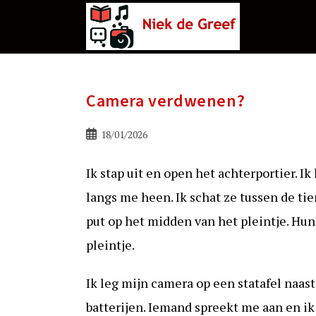
Ga
naar
de
inhoud
Camera verdwenen?
Bericht
18/01/2026
gepubliceerd
op:
Ik stap uit en open het achterportier. 
langs me heen. Ik schat ze tussen de tien
put op het midden van het pleintje. Hun
pleintje.
Ik leg mijn camera op een statafel naas
batterijen. Iemand spreekt me aan en ik