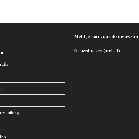
Meld je aan voor de nieuwsbri
Nieuwsbrieven (archief)
en
rafie
ek
es
n en hiking
len