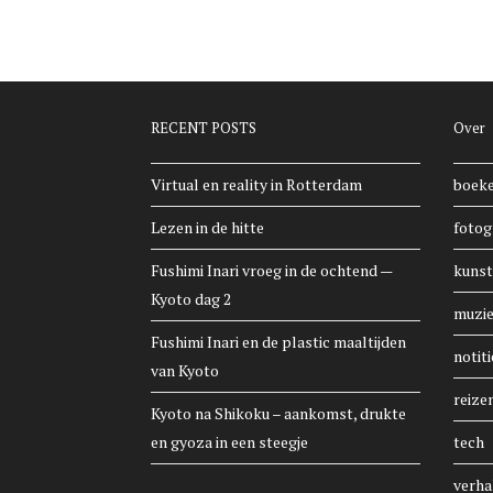
RECENT POSTS
Over
Virtual en reality in Rotterdam
boek
Lezen in de hitte
fotog
Fushimi Inari vroeg in de ochtend —
kunst
Kyoto dag 2
muzi
Fushimi Inari en de plastic maaltijden
notiti
van Kyoto
reize
Kyoto na Shikoku – aankomst, drukte
en gyoza in een steegje
tech
verha