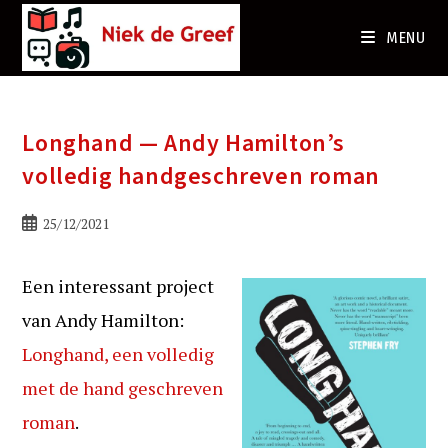
Ga
naar
MENU
de
inhoud
Longhand — Andy Hamilton’s
volledig handgeschreven roman
Bericht
25/12/2021
gepubliceerd
op:
Een interessant project
van Andy Hamilton:
Longhand, een volledig
met de hand geschreven
roman
.