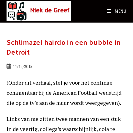
Ga
naar
MENU
de
inhoud
Schlimazel hairdo in een bubble in
Detroit
Bericht
11/12/2015
gepubliceerd
op:
(Onder dit verhaal, stel je voor het continue
commentaar bij de American Football wedstrijd
die op de tv’s aan de muur wordt weergegeven).
Links van me zitten twee mannen van een stuk
in de veertig, collega’s waarschijnlijk, cola te