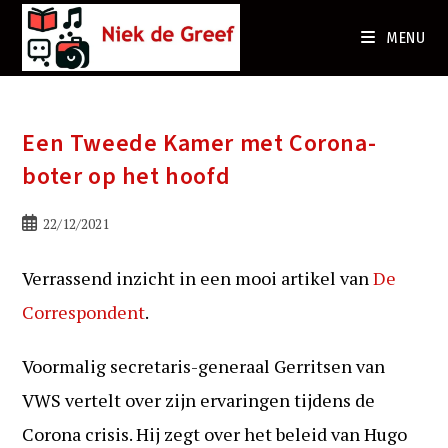
Ga
naar
MENU
de
inhoud
Een Tweede Kamer met Corona-
boter op het hoofd
Bericht
22/12/2021
gepubliceerd
op:
Verrassend inzicht in een mooi artikel van
De
Correspondent
.
Voormalig secretaris-generaal Gerritsen van
VWS vertelt over zijn ervaringen tijdens de
Corona crisis. Hij zegt over het beleid van Hugo