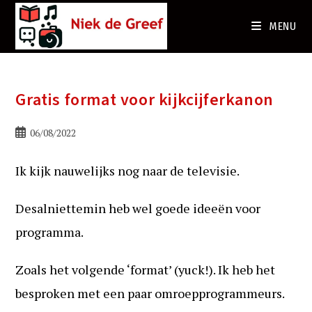
Ga
naar
MENU
de
inhoud
Gratis format voor kijkcijferkanon
Bericht
06/08/2022
gepubliceerd
op:
Ik kijk nauwelijks nog naar de televisie.
Desalniettemin heb wel goede ideeën voor
programma.
Zoals het volgende ‘format’ (yuck!). Ik heb het
besproken met een paar omroepprogrammeurs.