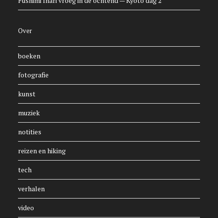
Fushimi Inari vroeg in de ochtend — Kyoto dag 2
Over
boeken
fotografie
kunst
muziek
notities
reizen en hiking
tech
verhalen
video