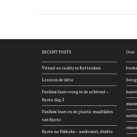
RECENT POSTS
Over
Virtual en reality in Rotterdam
boek
Lezen in de hitte
fotog
Fushimi Inari vroeg in de ochtend —
kunst
Kyoto dag 2
muzi
Fushimi Inari en de plastic maaltijden
notiti
van Kyoto
reize
Kyoto na Shikoku – aankomst, drukte