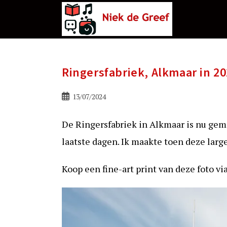
Ga
naar
de
inhoud
Ringersfabriek, Alkmaar in 2
Bericht
13/07/2024
gepubliceerd
op:
De Ringersfabriek in Alkmaar is nu gem
laatste dagen. Ik maakte toen deze larg
Koop een fine-art print van deze foto vi