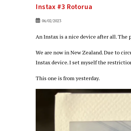
Instax #3 Rotorua
Bericht
06/02/2023
gepubliceerd
op:
An Instax is a nice device after all. The 
We are now in New Zealand. Due to circ
Instax device. I set myself the restrictio
This one is from yesterday.