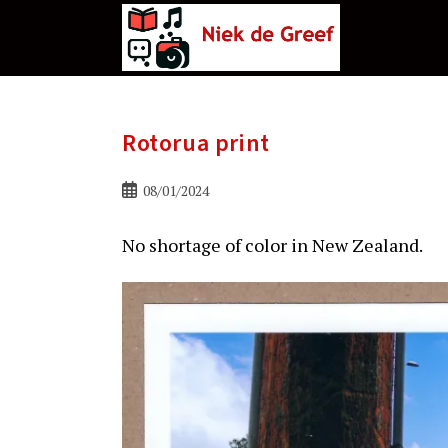
Ga
naar
de
inhoud
Rotorua print
Bericht
08/01/2024
gepubliceerd
op:
No shortage of color in New Zealand.