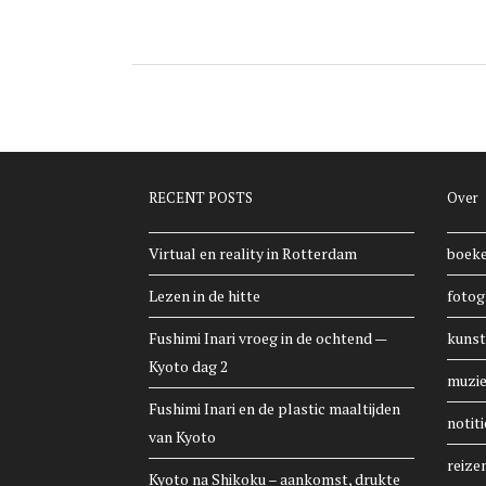
RECENT POSTS
Over
Virtual en reality in Rotterdam
boek
Lezen in de hitte
fotog
Fushimi Inari vroeg in de ochtend —
kunst
Kyoto dag 2
muzi
Fushimi Inari en de plastic maaltijden
notiti
van Kyoto
reize
Kyoto na Shikoku – aankomst, drukte