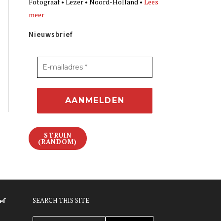
Fotograaf • Lezer • Noord-Holland •
Lees
meer
Nieuwsbrief
STRUIN
(RANDOM)
ef
SEARCH THIS SITE