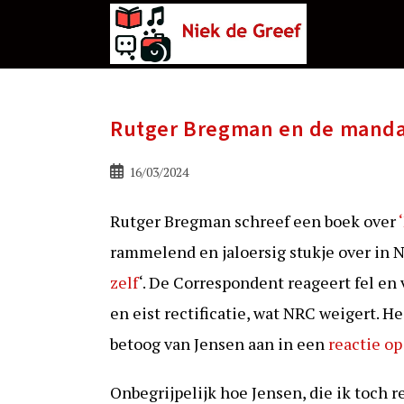
Ga
naar
de
inhoud
Rutger Bregman en de manda
Bericht
16/03/2024
gepubliceerd
op:
Rutger Bregman schreef een boek over
rammelend en jaloersig stukje over in 
zelf
‘. De Correspondent reageert fel en
en eist rectificatie, wat NRC weigert. H
betoog van Jensen aan in een
reactie op
Onbegrijpelijk hoe Jensen, die ik toch r