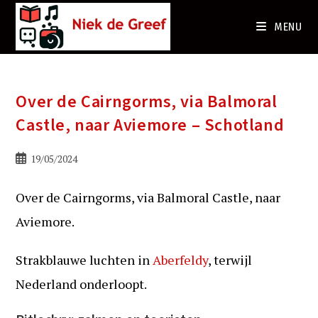
Ga
naar
MENU
de
inhoud
Over de Cairngorms, via Balmoral
Castle, naar Aviemore – Schotland
Bericht
19/05/2024
gepubliceerd
op:
Over de Cairngorms, via Balmoral Castle, naar
Aviemore.
Strakblauwe luchten in
Aberfeldy
, terwijl
Nederland onderloopt.