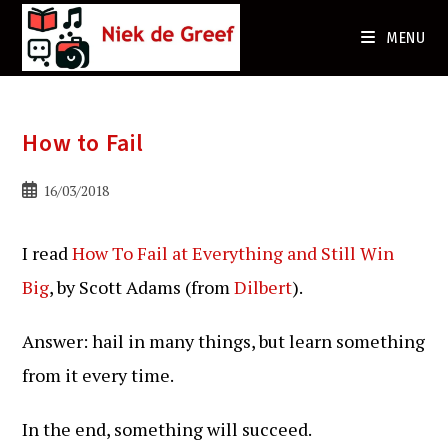
Ga
naar
MENU
de
inhoud
How to Fail
Bericht
16/03/2018
gepubliceerd
op:
I read
How To Fail at Everything and Still Win
Big
, by Scott Adams (from
Dilbert
).
Answer: hail in many things, but learn something
from it every time.
In the end, something will succeed.