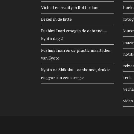
Virtual en reality in Rotterdam
boek
Lezen in de hitte
fotog
Fushimi Inari vroeg in de ochtend —
kunst
Kyoto dag 2
muzi
Fushimi Inari en de plastic maaltijden
notiti
van Kyoto
reize
Kyoto na Shikoku – aankomst, drukte
en gyoza in een steegje
tech
verha
video