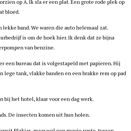
zien op A. Ik sla er een plat. Een grote rode plek op
at bloed.
n lekke band. We waren die auto helemaal zat.
urbedrijf is om de hoek hier. Ik denk dat ze bijna
overpompen van benzine.
r een bureau dat is volgestapeld met papieren. Hij
een lege tank, vlakke banden en een brakke rem op pad
 bij het hotel, klaar voor een dag werk.
onds. De insecten komen uit hun holen.
vanuit Plakias, maar wel een mooie route, tussen