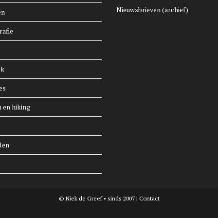
Nieuwsbrieven (archief)
en
rafie
ek
es
n en hiking
len
© Niek de Greef • sinds 2007 |
Contact