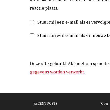
om
in
te
om
reactie plaats.
reageren
te
kunnen
Stuur mij een e-mail als er vervolgre
reageren
Stuur mij een e-mail als er nieuwe b
Deze site gebruikt Akismet om spam te
gegevens worden verwerkt
.
RECENT POSTS
Over