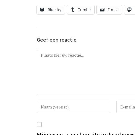
Bluesky
Tumblr
E-mail
Geef een reactie
Reactie
Vul
Vul
uw
uw
(gebruikers)naam
e-
in
mail
Mijn naam, e-mail en site in deze brow