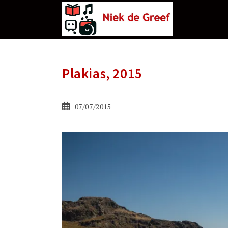
Ga
naar
de
inhoud
Plakias, 2015
Bericht
07/07/2015
gepubliceerd
op: