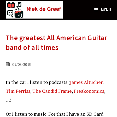
Ga
naar
MENU
de
inhoud
The greatest All American Guitar
band of all times
Bericht
09/08/2015
gepubliceerd
op:
In the car I listen to podcasts (
James Altucher
,
Tim Ferriss
,
The Candid Frame
,
Freakonomics
,
…).
Or I listen to music. For that I have an SD Card