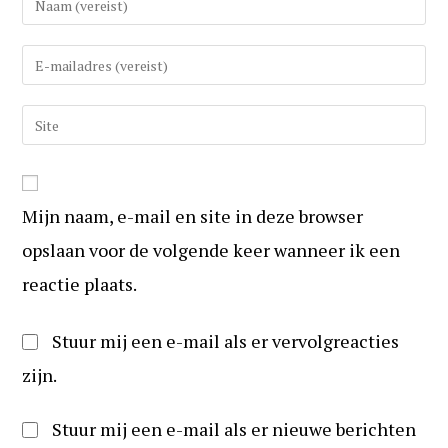
uw
(gebruikers)naam
Vul
in
uw
om
e-
Vul
te
mail
uw
reageren
in
website
om
URL
te
Mijn naam, e-mail en site in deze browser
in
kunnen
(optioneel)
opslaan voor de volgende keer wanneer ik een
reageren
reactie plaats.
Stuur mij een e-mail als er vervolgreacties
zijn.
Stuur mij een e-mail als er nieuwe berichten