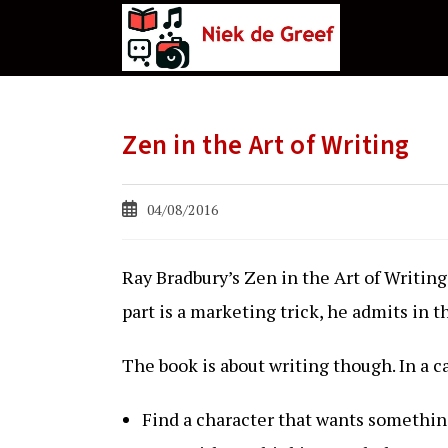
Ga
naar
de
inhoud
Zen in the Art of Writing
Bericht
04/08/2016
gepubliceerd
op:
Ray Bradbury’s Zen in the Art of Writing
part is a marketing trick, he admits in t
The book is about writing though. In a ca
Find a character that wants something