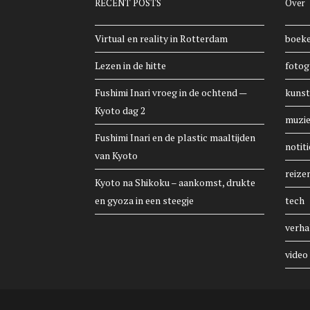
RECENT POSTS
Over
Virtual en reality in Rotterdam
boek
Lezen in de hitte
fotog
Fushimi Inari vroeg in de ochtend —
kunst
Kyoto dag 2
muzi
Fushimi Inari en de plastic maaltijden
notiti
van Kyoto
reize
Kyoto na Shikoku – aankomst, drukte
en gyoza in een steegje
tech
verha
video