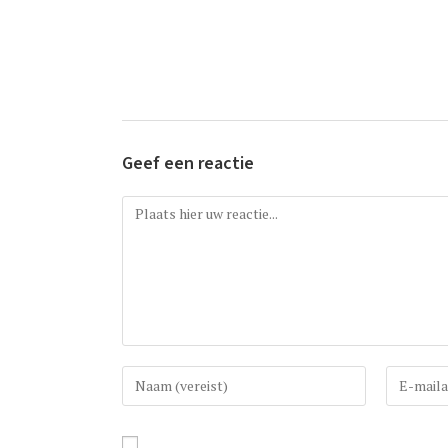
Geef een reactie
Reactie
Vul
Vul
uw
uw
(gebruikers)naam
e-