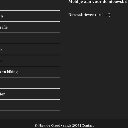
Meld je aan voor de nieuwsbri
Nieuwsbrieven (archief)
en
rafie
ek
es
n en hiking
len
© Niek de Greef • sinds 2007 |
Contact