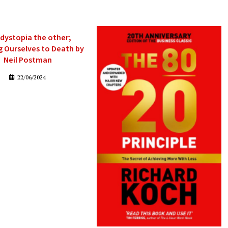
dystopia the other;
 Ourselves to Death by
Neil Postman
22/06/2024