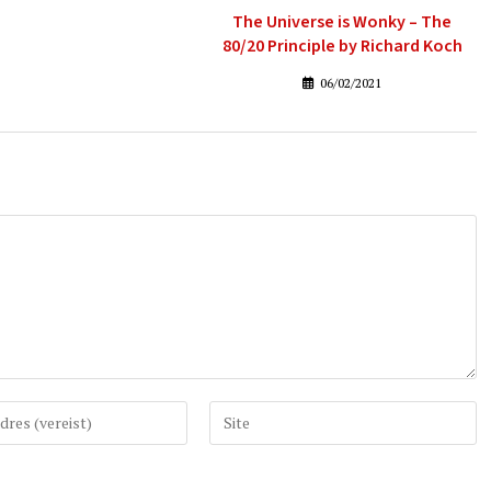
The Universe is Wonky – The
80/20 Principle by Richard Koch
06/02/2021
Vul
uw
website