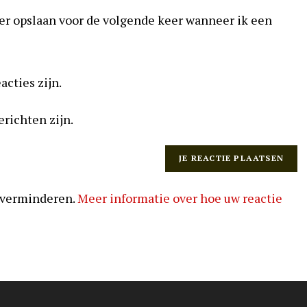
URL
ser opslaan voor de volgende keer wanneer ik een
in
(optioneel)
acties zijn.
erichten zijn.
 verminderen.
Meer informatie over hoe uw reactie