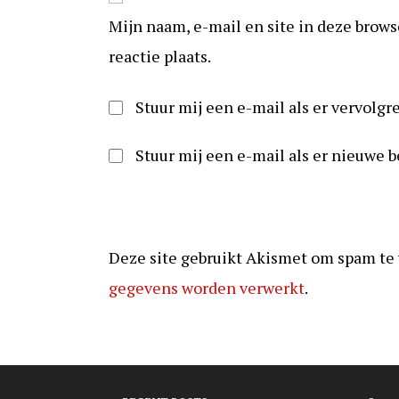
in
mail
Mijn naam, e-mail en site in deze brow
om
in
te
om
reactie plaats.
reageren
te
kunnen
Stuur mij een e-mail als er vervolgre
reageren
Stuur mij een e-mail als er nieuwe b
Deze site gebruikt Akismet om spam te
gegevens worden verwerkt
.