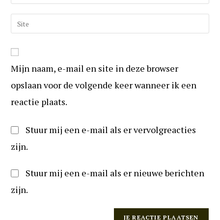
uw
om
e-
Vul
te
mail
uw
reageren
in
website
om
URL
te
Mijn naam, e-mail en site in deze browser
in
kunnen
(optioneel)
opslaan voor de volgende keer wanneer ik een
reageren
reactie plaats.
Stuur mij een e-mail als er vervolgreacties
zijn.
Stuur mij een e-mail als er nieuwe berichten
zijn.