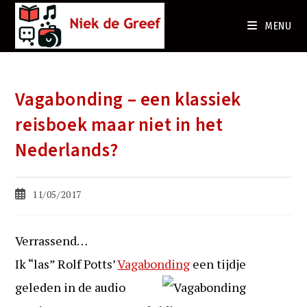
Ga
naar
MENU
de
inhoud
Vagabonding – een klassiek
reisboek maar niet in het
Nederlands?
Bericht
11/05/2017
gepubliceerd
op:
Verrassend…
Ik “las” Rolf Potts’
Vagabonding
een tijdje
geleden in de audio