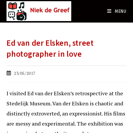
Ga
naar
MENU
de
inhoud
Ed van der Elsken, street
photographer in love
Bericht
23/05/2017
gepubliceerd
op:
I visited Ed van der Elsken’s retrospective at the
Stedelijk Museum. Van der Elsken is chaotic and
distinctly extroverted, an expressionist. His films
are messy and experimental. The exhibition was