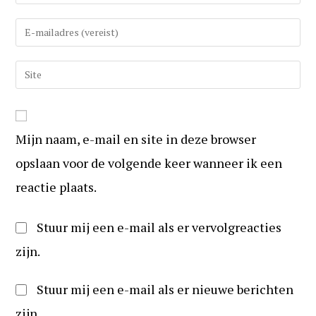
uw
(gebruikers)naam
Vul
in
uw
om
e-
Vul
te
mail
uw
reageren
in
website
om
URL
te
Mijn naam, e-mail en site in deze browser
in
kunnen
(optioneel)
opslaan voor de volgende keer wanneer ik een
reageren
reactie plaats.
Stuur mij een e-mail als er vervolgreacties
zijn.
Stuur mij een e-mail als er nieuwe berichten
zijn.