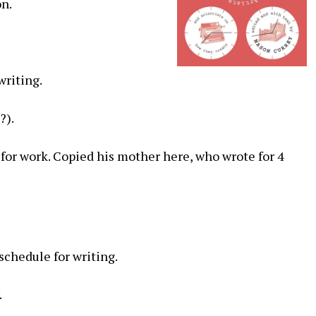
on.
writing.
?).
 for work. Copied his mother here, who wrote for 4
chedule for writing.
.