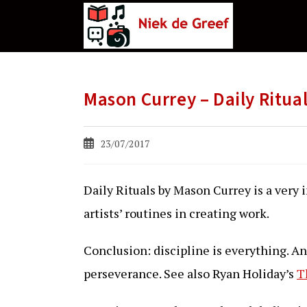
Ga
naar
de
inhoud
Mason Currey – Daily Ritua
Bericht
23/07/2017
gepubliceerd
op:
Daily Rituals by Mason Currey is a very 
artists’ routines in creating work.
Conclusion: discipline is everything. A
perseverance. See also Ryan Holiday’s
T