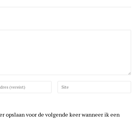
Vul
uw
website
URL
ser opslaan voor de volgende keer wanneer ik een
in
(optioneel)