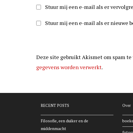
kunnen
Stuur mij een e-mail als er vervolgre
reageren
Stuur mij een e-mail als er nieuwe b
Deze site gebruikt Akismet om spam te
gegevens worden verwerkt
.
RECENT POSTS
Over
Filosofie, een duiker en de
boek
middenmacht
fotog