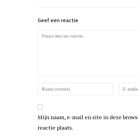
Geef een reactie
Reactie
Vul
Vul
uw
uw
(gebruikers)naam
e-
in
mail
Mijn naam, e-mail en site in deze brow
om
in
te
om
reactie plaats.
reageren
te