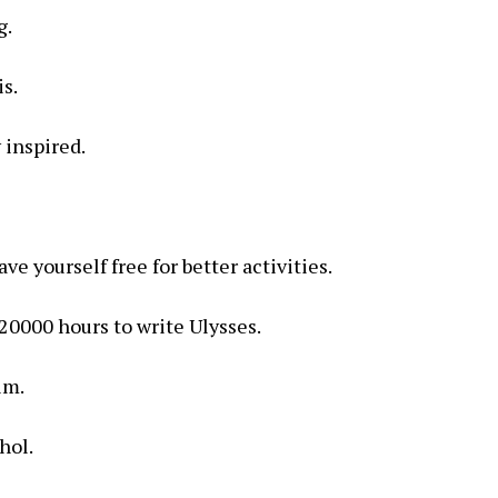
g.
is.
 inspired.
e yourself free for better activities.
20000 hours to write Ulysses.
im.
hol.