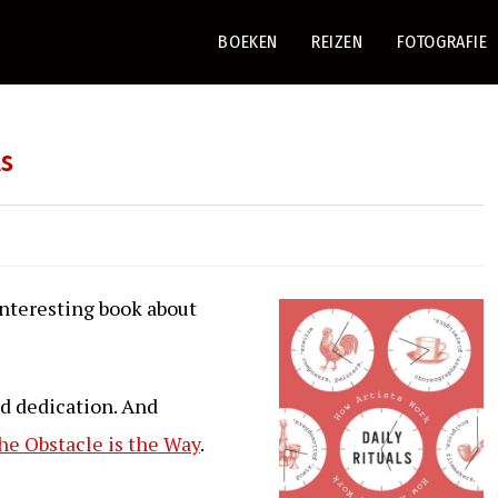
BOEKEN
REIZEN
FOTOGRAFIE
ls
interesting book about
nd dedication. And
he Obstacle is the Way
.