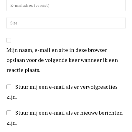
(gebruikers)naam
Vul
in
uw
om
e-
Vul
te
mail
uw
reageren
in
website
om
URL
te
Mijn naam, e-mail en site in deze browser
in
kunnen
(optioneel)
opslaan voor de volgende keer wanneer ik een
reageren
reactie plaats.
Stuur mij een e-mail als er vervolgreacties
zijn.
Stuur mij een e-mail als er nieuwe berichten
zijn.