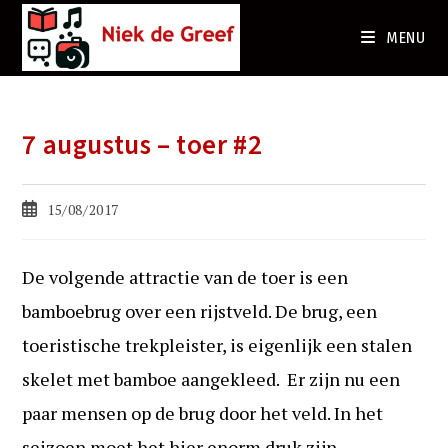
Ga
naar
MENU
de
inhoud
7 augustus – toer #2
Bericht
15/08/2017
gepubliceerd
op:
De volgende attractie van de toer is een
bamboebrug over een rijstveld. De brug, een
toeristische trekpleister, is eigenlijk een stalen
skelet met bamboe aangekleed. Er zijn nu een
paar mensen op de brug door het veld. In het
seizoen moet het hier enorm druk zijn.