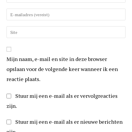
uw
(gebruikers)naam
Vul
in
uw
om
e-
Vul
te
mail
uw
reageren
in
website
om
URL
te
Mijn naam, e-mail en site in deze browser
in
kunnen
(optioneel)
opslaan voor de volgende keer wanneer ik een
reageren
reactie plaats.
Stuur mij een e-mail als er vervolgreacties
zijn.
Stuur mij een e-mail als er nieuwe berichten
zijn.