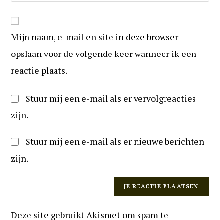
uw
reageren
in
website
om
URL
te
Mijn naam, e-mail en site in deze browser
in
kunnen
(optioneel)
opslaan voor de volgende keer wanneer ik een
reageren
reactie plaats.
Stuur mij een e-mail als er vervolgreacties
zijn.
Stuur mij een e-mail als er nieuwe berichten
zijn.
Deze site gebruikt Akismet om spam te