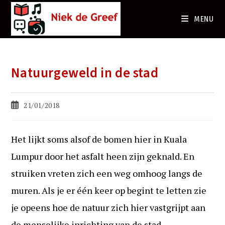
Ga
naar
MENU
de
inhoud
Natuurgeweld in de stad
Bericht
21/01/2018
gepubliceerd
op:
Het lijkt soms alsof de bomen hier in Kuala
Lumpur door het asfalt heen zijn geknald. En
struiken vreten zich een weg omhoog langs de
muren. Als je er één keer op begint te letten zie
je opeens hoe de natuur zich hier vastgrijpt aan
de menselijke inrichting van de stad.