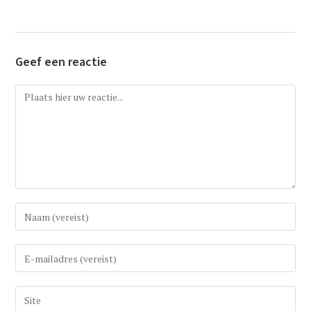
Geef een reactie
Reactie
Vul
uw
(gebruikers)naam
Vul
in
uw
om
e-
Vul
te
mail