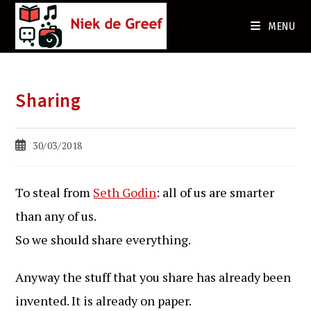
Ga
naar
MENU
de
inhoud
Sharing
Bericht
30/03/2018
gepubliceerd
op:
To steal from
Seth Godin
: all of us are smarter
than any of us.
So we should share everything.
Anyway the stuff that you share has already been
invented. It is already on paper.