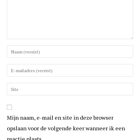
Vul
uw
(gebruikers)naam
Vul
in
uw
om
e-
Vul
te
mail
uw
reageren
in
website
om
URL
te
Mijn naam, e-mail en site in deze browser
in
kunnen
(optioneel)
opslaan voor de volgende keer wanneer ik een
reageren
reactie plaats.