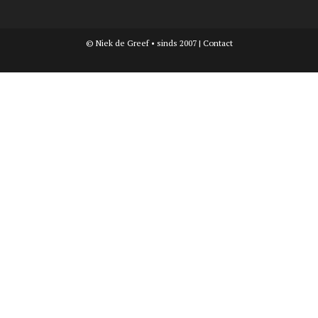
© Niek de Greef • sinds 2007 |
Contact