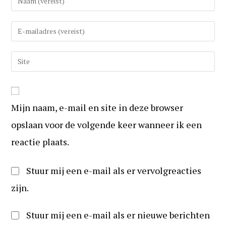
uw
(gebruikers)naam
Vul
in
uw
om
e-
Vul
te
mail
uw
reageren
in
website
om
URL
te
Mijn naam, e-mail en site in deze browser
in
kunnen
(optioneel)
opslaan voor de volgende keer wanneer ik een
reageren
reactie plaats.
Stuur mij een e-mail als er vervolgreacties
zijn.
Stuur mij een e-mail als er nieuwe berichten