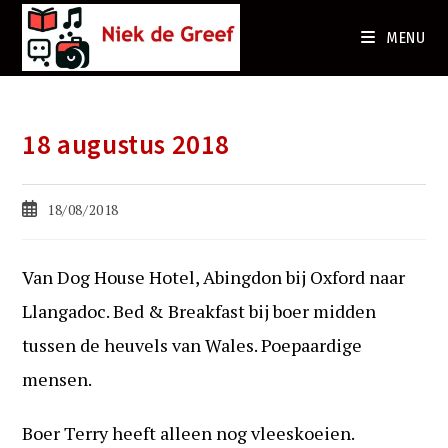
Ga
naar
MENU
de
inhoud
18 augustus 2018
Bericht
18/08/2018
gepubliceerd
op:
Van Dog House Hotel, Abingdon bij Oxford naar
Llangadoc. Bed & Breakfast bij boer midden
tussen de heuvels van Wales. Poepaardige
mensen.
Boer Terry heeft alleen nog vleeskoeien.