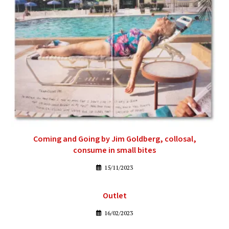
Coming and Going by Jim Goldberg, collosal,
consume in small bites
15/11/2023
Outlet
16/02/2023