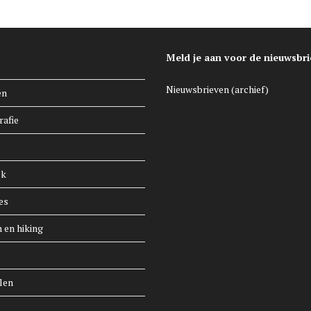
Meld je aan voor de nieuwsbri
Nieuwsbrieven (archief)
en
rafie
ek
es
n en hiking
len