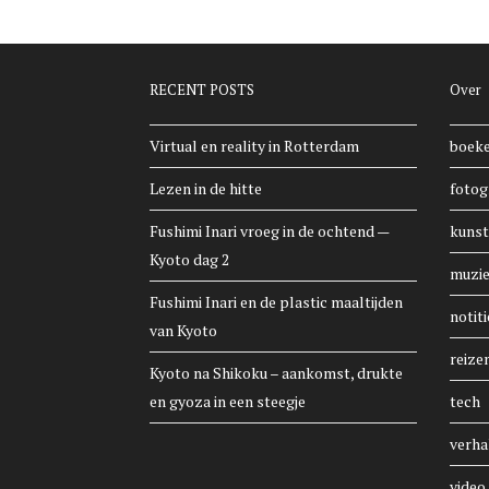
RECENT POSTS
Over
Virtual en reality in Rotterdam
boek
Lezen in de hitte
fotog
Fushimi Inari vroeg in de ochtend —
kunst
Kyoto dag 2
muzi
Fushimi Inari en de plastic maaltijden
notiti
van Kyoto
reize
Kyoto na Shikoku – aankomst, drukte
en gyoza in een steegje
tech
verha
video