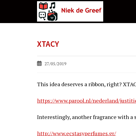
Ga
naar
de
inhoud
XTACY
Bericht
27/05/2019
gepubliceerd
op:
This idea deserves a ribbon, right? XTA
https://www.parool.nl/nederland/justit
Interestingly, another fragrance with a 
http://www.ecstasyperfumes.gr/