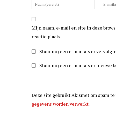
Vul
Vul
uw
uw
(gebruikers)naam
e-
in
mail
Mijn naam, e-mail en site in deze brow
om
in
te
om
reactie plaats.
reageren
te
kunnen
Stuur mij een e-mail als er vervolgre
reageren
Stuur mij een e-mail als er nieuwe b
Deze site gebruikt Akismet om spam te
gegevens worden verwerkt
.