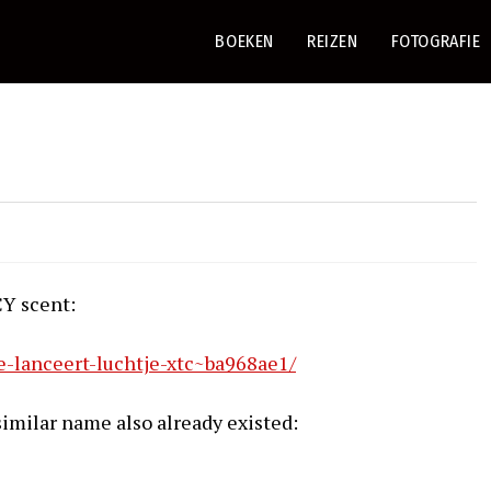
BOEKEN
REIZEN
FOTOGRAFIE
CY scent:
ie-lanceert-luchtje-xtc~ba968ae1/
similar name also already existed: