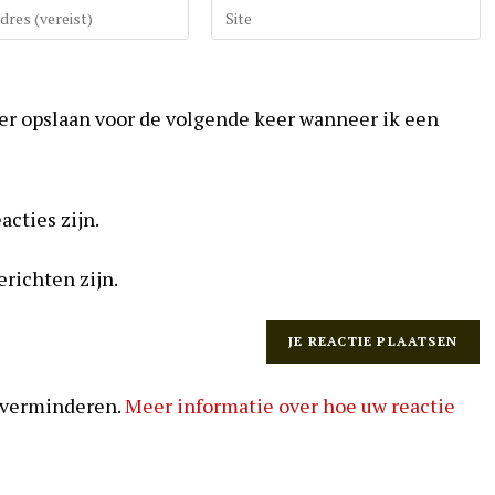
Vul
uw
website
URL
ser opslaan voor de volgende keer wanneer ik een
in
(optioneel)
acties zijn.
erichten zijn.
 verminderen.
Meer informatie over hoe uw reactie