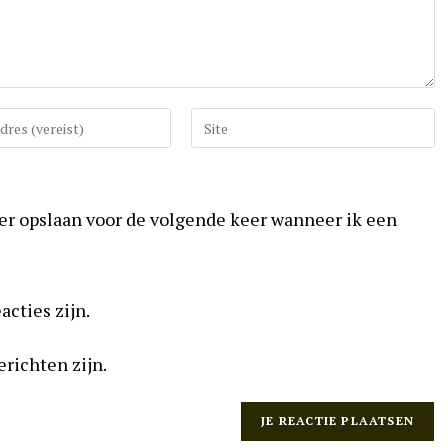
Vul
uw
website
URL
ser opslaan voor de volgende keer wanneer ik een
in
(optioneel)
acties zijn.
erichten zijn.