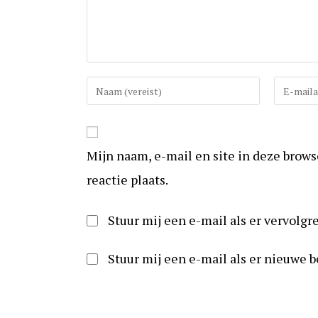
Vul
Vul
uw
uw
(gebruikers)naam
e-
in
mail
Mijn naam, e-mail en site in deze brow
om
in
te
om
reactie plaats.
reageren
te
kunnen
Stuur mij een e-mail als er vervolgre
reageren
Stuur mij een e-mail als er nieuwe b