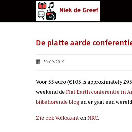
Ga
naar
de
inhoud
De platte aarde conferenti
Bericht
30/09/2019
gepubliceerd
op:
Voor 55 euro (€105 is approximately £9
weekend de
Flat Earth conferentie in
bijbehorende blog
en er gaat een werel
Zie ook Volkskant
en
NRC
.