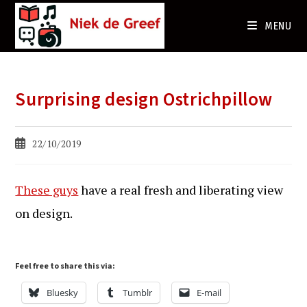
Ga
naar
MENU
de
inhoud
Surprising design Ostrichpillow
Bericht
22/10/2019
gepubliceerd
op:
These guys
have a real fresh and liberating view
on design.
Feel free to share this via:
Bluesky
Tumblr
E-mail