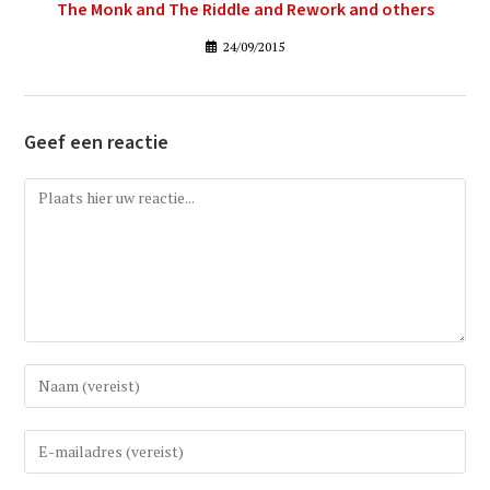
The Monk and The Riddle and Rework and others
24/09/2015
Geef een reactie
Reactie
Vul
uw
(gebruikers)naam
Vul
in
uw