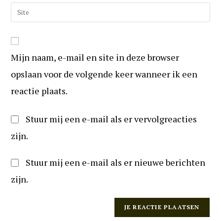
om
e-
Vul
te
mail
uw
reageren
in
website
om
URL
te
Mijn naam, e-mail en site in deze browser
in
kunnen
(optioneel)
opslaan voor de volgende keer wanneer ik een
reageren
reactie plaats.
Stuur mij een e-mail als er vervolgreacties
zijn.
Stuur mij een e-mail als er nieuwe berichten
zijn.