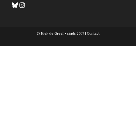
Bluesky
Instagram
© Niek de Greef • sinds 2007 |
Contact