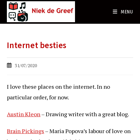
Ga
naar
MENU
de
inhoud
Internet besties
Bericht
31/07/2020
gepubliceerd
op:
I love these places on the internet. In no
particular order, for now.
Austin Kleon
– Drawing writer with a great blog.
Brain Pickings
– Maria Popova’s labour of love on