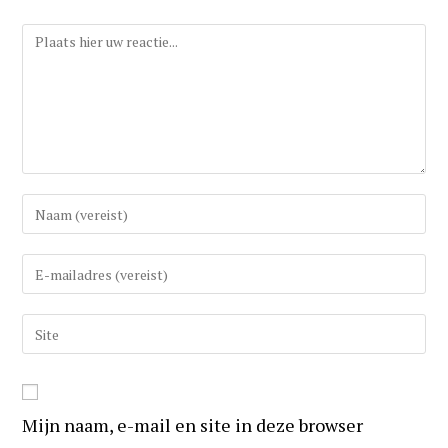
Reactie
Vul
uw
(gebruikers)naam
Vul
in
uw
om
e-
Vul
te
mail
uw
reageren
in
website
om
URL
te
Mijn naam, e-mail en site in deze browser
in
kunnen