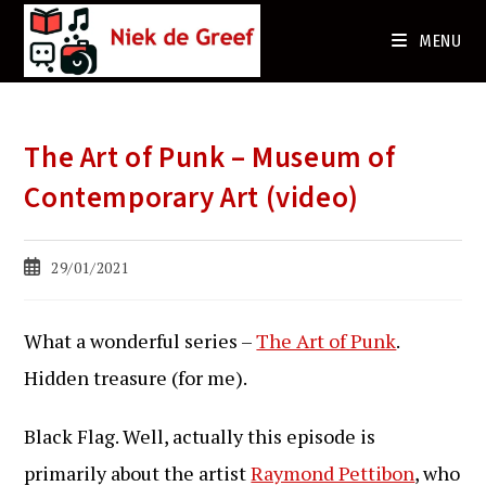
Ga
naar
MENU
de
inhoud
The Art of Punk – Museum of
Contemporary Art (video)
Bericht
29/01/2021
gepubliceerd
op:
What a wonderful series –
The Art of Punk
.
Hidden treasure (for me).
Black Flag. Well, actually this episode is
primarily about the artist
Raymond Pettibon
, who