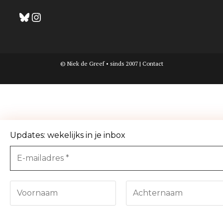
Bluesky
Instagram
© Niek de Greef • sinds 2007 |
Contact
Updates: wekelijks in je inbox