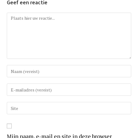
Geef een reactie
Reactie
Vul
uw
(gebruikers)naam
Vul
in
uw
om
e-
Vul
te
mail
uw
reageren
in
website
om
URL
te
Mijn naam, e-mail en site in deze browser
in