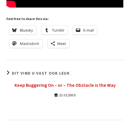
Feel free to share this via:
Bluesky
Tumblr
E-mail
Mastodont
Meer
DIT VIND U VAST OOK LEUK
Keep Buggering On – or – The Obstacle is the Way
21/11/2015