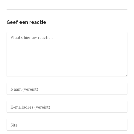
Geef een reactie
Reactie
Vul
uw
(gebruikers)naam
Vul
in
uw
om
e-
Vul
te
mail
uw
reageren