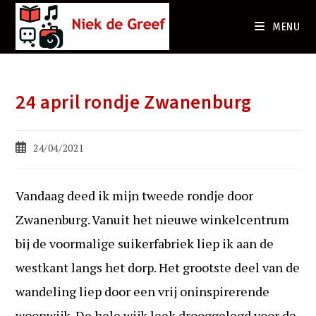
Ga
naar
MENU
de
inhoud
24 april rondje Zwanenburg
Bericht
24/04/2021
gepubliceerd
op:
Vandaag deed ik mijn tweede rondje door
Zwanenburg. Vanuit het nieuwe winkelcentrum
bij de voormalige suikerfabriek liep ik aan de
westkant langs het dorp. Het grootste deel van de
wandeling liep door een vrij oninspirerende
woonwijk. De hele wijk leek drooggelegd voor de