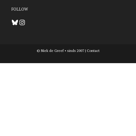
FOLLOW
Bluesky
Instagram
© Niek de Greef • sinds 2007 |
Contact