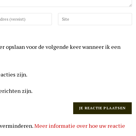
Vul
uw
website
URL
ser opslaan voor de volgende keer wanneer ik een
in
(optioneel)
acties zijn.
erichten zijn.
 verminderen.
Meer informatie over hoe uw reactie