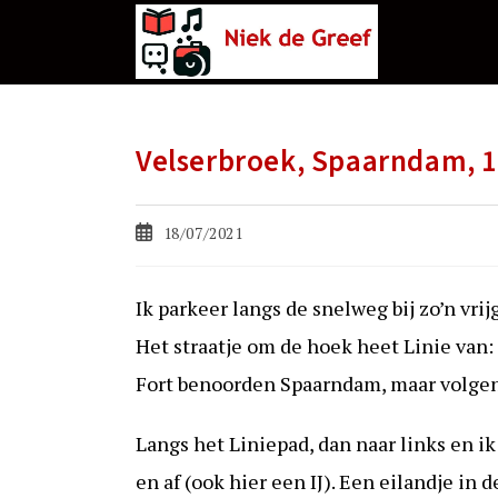
Ga
naar
de
inhoud
Velserbroek, Spaarndam, 17
Bericht
18/07/2021
gepubliceerd
op:
Ik parkeer langs de snelweg bij zo’n vr
Het straatje om de hoek heet Linie van:
Fort benoorden Spaarndam, maar volgens
Langs het Liniepad, dan naar links en ik
en af (ook hier een IJ). Een eilandje in