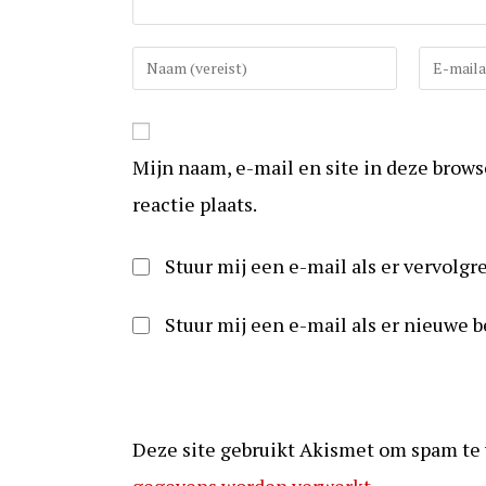
Vul
Vul
uw
uw
(gebruikers)naam
e-
in
mail
Mijn naam, e-mail en site in deze brow
om
in
te
om
reactie plaats.
reageren
te
kunnen
Stuur mij een e-mail als er vervolgre
reageren
Stuur mij een e-mail als er nieuwe b
Deze site gebruikt Akismet om spam te
gegevens worden verwerkt
.