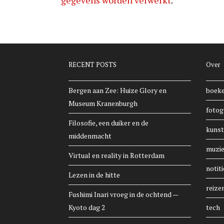
RECENT POSTS
Over
Bergen aan Zee: Huize Glory en
boek
Museum Kranenburgh
fotog
Filosofie, een duiker en de
kunst
middenmacht
muzi
Virtual en reality in Rotterdam
notiti
Lezen in de hitte
reize
Fushimi Inari vroeg in de ochtend —
Kyoto dag 2
tech