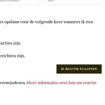
uw
website
URL
ser opslaan voor de volgende keer wanneer ik een
in
(optioneel)
acties zijn.
erichten zijn.
 verminderen.
Meer informatie over hoe uw reactie