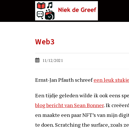
Ga
naar
de
inhoud
Web3
Bericht
11/12/2021
gepubliceerd
op:
Ernst-Jan Pfauth schreef
een leuk stukj
Een tijdje geleden wilde ik ook eens sp
blog bericht van Sean Bonner
. Ik creëe
en maakte een paar NFT’s van mijn digi
te doen. Scratching the surface, zoals z