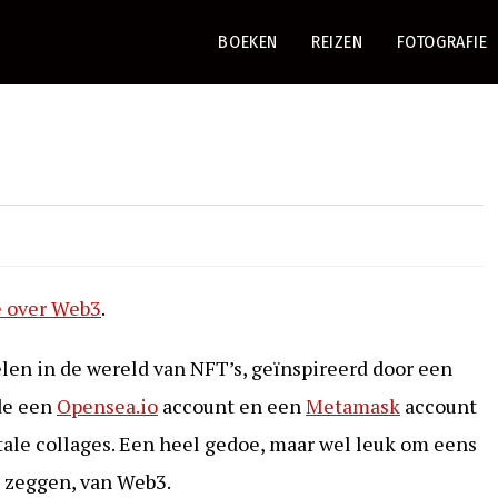
BOEKEN
REIZEN
FOTOGRAFIE
e over Web3
.
elen in de wereld van NFT’s, geïnspireerd door een
rde een
Opensea.io
account en een
Metamask
account
tale collages. Een heel gedoe, maar wel leuk om eens
e zeggen, van Web3.