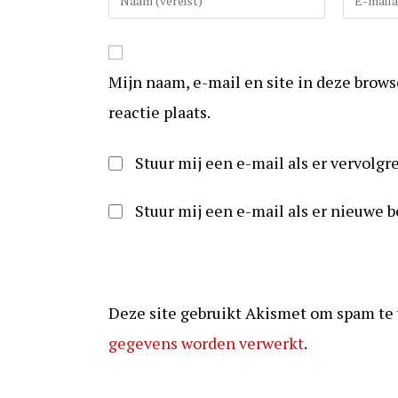
uw
uw
(gebruikers)naam
e-
in
mail
Mijn naam, e-mail en site in deze brow
om
in
te
om
reactie plaats.
reageren
te
kunnen
Stuur mij een e-mail als er vervolgre
reageren
Stuur mij een e-mail als er nieuwe b
Deze site gebruikt Akismet om spam te
gegevens worden verwerkt
.