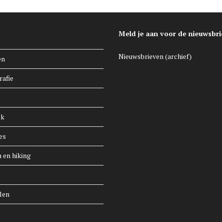
Meld je aan voor de nieuwsbri
Nieuwsbrieven (archief)
en
rafie
ek
es
n en hiking
len