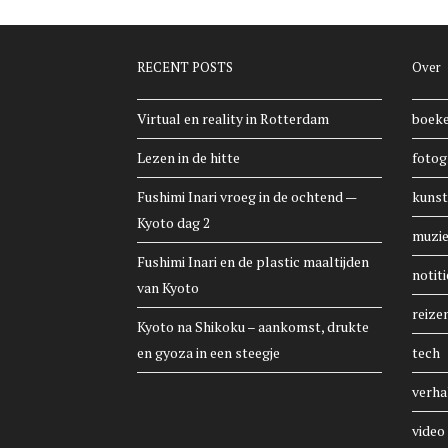
RECENT POSTS
Over
Virtual en reality in Rotterdam
boek
Lezen in de hitte
fotog
Fushimi Inari vroeg in de ochtend —
kunst
Kyoto dag 2
muzi
Fushimi Inari en de plastic maaltijden
notiti
van Kyoto
reize
Kyoto na Shikoku – aankomst, drukte
en gyoza in een steegje
tech
verha
video