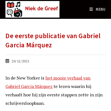
Ga
naar
MENU
de
inhoud
De eerste publicatie van Gabriel
Garcia Márquez
Bericht
20/12/2021
gepubliceerd
op:
In de New Yorker is
het mooie verhaal van
Gabriel Garcia Márquez
te lezen waarin hij
verhaalt hoe hij zijn eerste stappen zette in zijn
schrijversloopbaan.