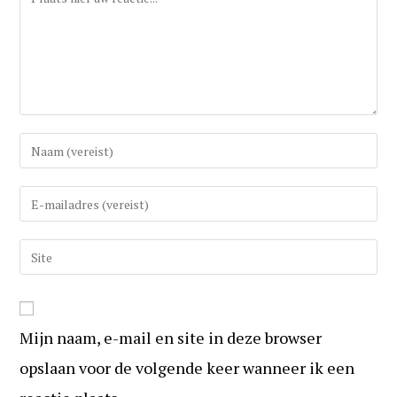
Vul
uw
(gebruikers)naam
Vul
in
uw
om
e-
Vul
te
mail
uw
reageren
in
website
om
URL
te
Mijn naam, e-mail en site in deze browser
in
kunnen
(optioneel)
opslaan voor de volgende keer wanneer ik een
reageren