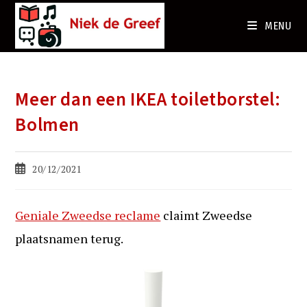
Ga
naar
MENU
de
inhoud
Meer dan een IKEA toiletborstel:
Bolmen
Bericht
20/12/2021
gepubliceerd
op:
Geniale Zweedse reclame
claimt Zweedse
plaatsnamen terug.