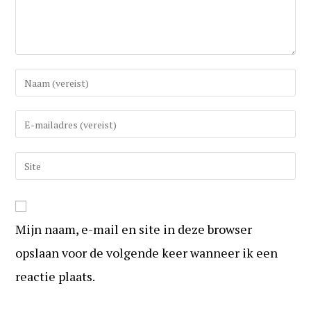
Vul
uw
(gebruikers)naam
Vul
in
uw
om
e-
Vul
te
mail
uw
reageren
in
website
om
URL
te
Mijn naam, e-mail en site in deze browser
in
kunnen
(optioneel)
opslaan voor de volgende keer wanneer ik een
reageren
reactie plaats.