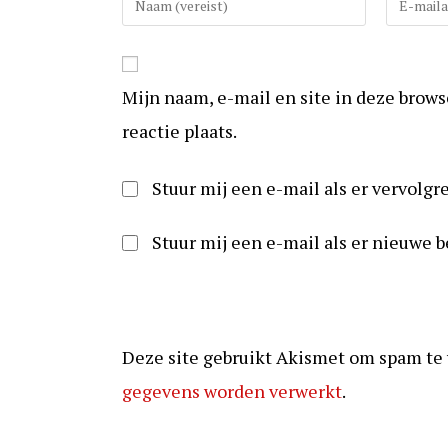
uw
uw
(gebruikers)naam
e-
in
mail
Mijn naam, e-mail en site in deze brow
om
in
te
om
reactie plaats.
reageren
te
kunnen
Stuur mij een e-mail als er vervolgre
reageren
Stuur mij een e-mail als er nieuwe b
Deze site gebruikt Akismet om spam te
gegevens worden verwerkt
.