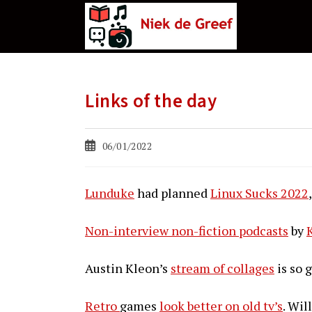
Ga
naar
de
inhoud
Links of the day
Bericht
06/01/2022
gepubliceerd
op:
Lunduke
had planned
Linux Sucks 2022
Non-interview non-fiction podcasts
by
Austin Kleon’s
stream of collages
is so g
Retro
games
look better on old tv’s
. Wil