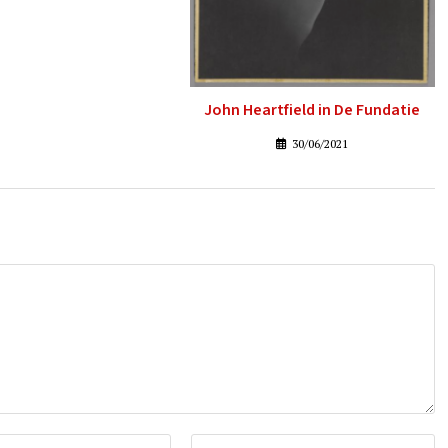
John Heartfield in De Fundatie
30/06/2021
Vul