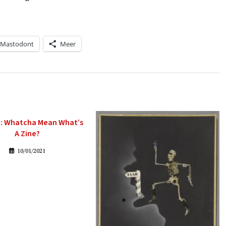
Mastodont
Meer
: Whatcha Mean What’s
A Zine?
10/01/2021