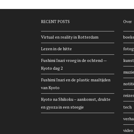
RECENT POSTS
Over
Virtual en reality in Rotterdam
boek
Lezen in de hitte
fotog
Fushimi Inari vroeg in de ochtend —
kunst
Kyoto dag 2
muzi
Fushimi Inari en de plastic maaltijden
notiti
van Kyoto
reize
Kyoto na Shikoku – aankomst, drukte
en gyoza in een steegje
tech
verha
video