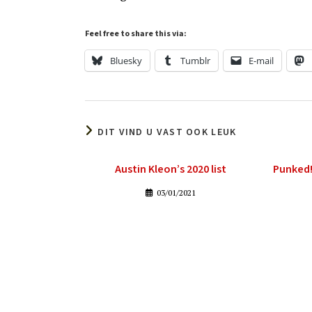
Feel free to share this via:
Bluesky
Tumblr
E-mail
DIT VIND U VAST OOK LEUK
Austin Kleon’s 2020 list
Punked!
03/01/2021