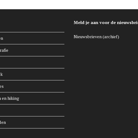
Meld je aan voor de nieuwsbri
Nieuwsbrieven (archief)
en
rafie
ek
es
n en hiking
len