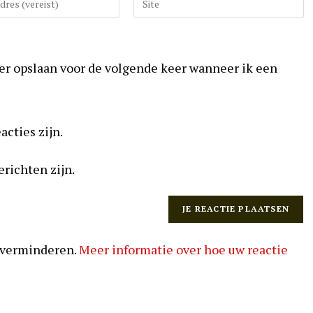
uw
website
URL
ser opslaan voor de volgende keer wanneer ik een
in
(optioneel)
acties zijn.
erichten zijn.
 verminderen.
Meer informatie over hoe uw reactie