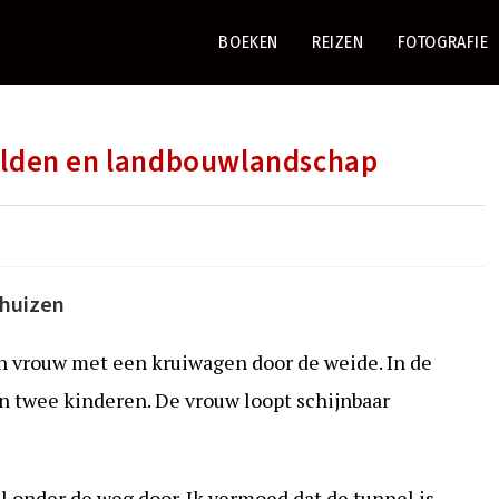
BOEKEN
REIZEN
FOTOGRAFIE
lden en landbouwlandschap
nhuizen
n vrouw met een kruiwagen door de weide. In de
n twee kinderen. De vrouw loopt schijnbaar
l onder de weg door. Ik vermoed dat de tunnel is