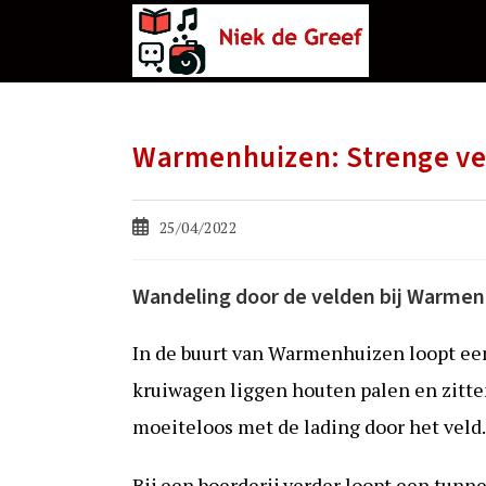
Ga
naar
de
inhoud
Warmenhuizen: Strenge ve
Bericht
25/04/2022
gepubliceerd
op:
Wandeling door de velden bij Warme
In de buurt van Warmenhuizen loopt ee
kruiwagen liggen houten palen en zitte
moeiteloos met de lading door het veld.
Bij een boerderij verder loopt een tunne