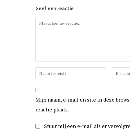
Geef een reactie
Reactie
Vul
Vul
uw
uw
(gebruikers)naam
e-
in
mail
Mijn naam, e-mail en site in deze brow
om
in
te
om
reactie plaats.
reageren
te
kunnen
Stuur mij een e-mail als er vervolgre