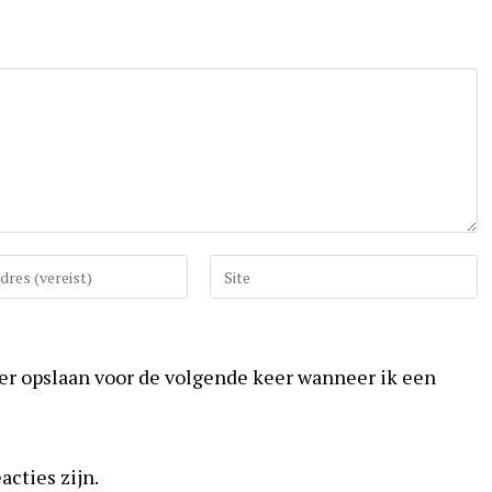
Vul
uw
website
URL
ser opslaan voor de volgende keer wanneer ik een
in
(optioneel)
acties zijn.