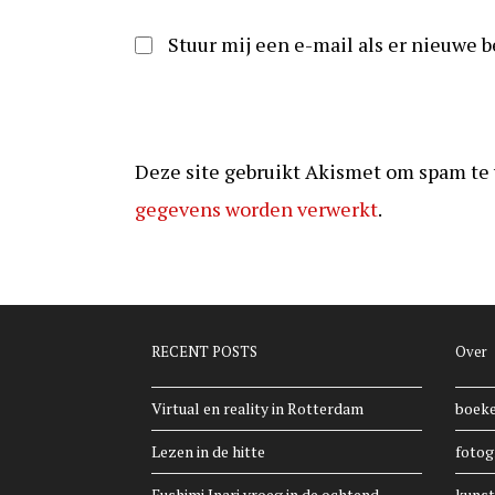
reageren
Stuur mij een e-mail als er nieuwe b
Deze site gebruikt Akismet om spam te
gegevens worden verwerkt
.
RECENT POSTS
Over
Virtual en reality in Rotterdam
boek
Lezen in de hitte
fotog
Fushimi Inari vroeg in de ochtend —
kunst