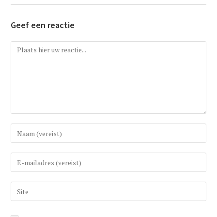
Geef een reactie
Reactie
Vul
uw
(gebruikers)naam
Vul
in
uw
om
e-
Vul
te
mail
uw
reageren
in
website