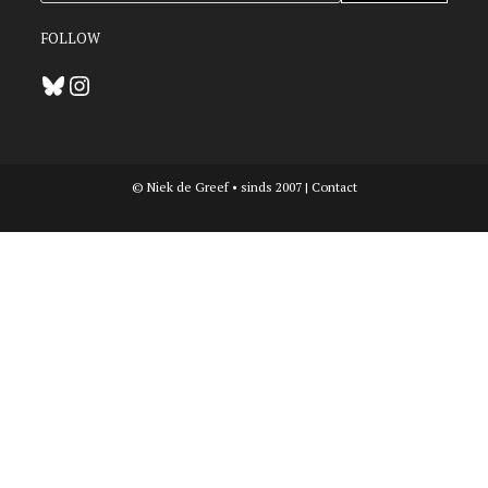
FOLLOW
Bluesky
Instagram
© Niek de Greef • sinds 2007 |
Contact