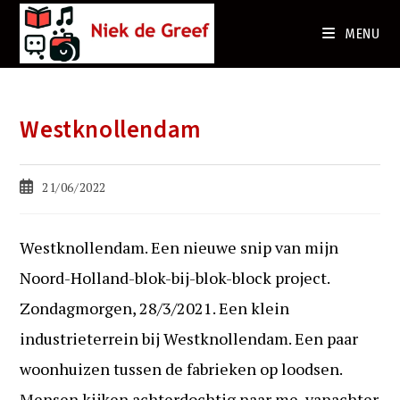
Ga
naar
MENU
de
inhoud
Westknollendam
Bericht
21/06/2022
gepubliceerd
op:
Westknollendam. Een nieuwe snip van mijn
Noord-Holland-blok-bij-blok-block project.
Zondagmorgen, 28/3/2021. Een klein
industrieterrein bij Westknollendam. Een paar
woonhuizen tussen de fabrieken op loodsen.
Mensen kijken achterdochtig naar me, vanachter