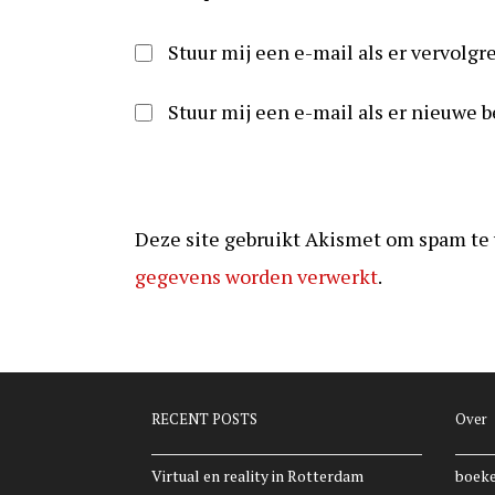
reageren
te
kunnen
Stuur mij een e-mail als er vervolgre
reageren
Stuur mij een e-mail als er nieuwe b
Deze site gebruikt Akismet om spam te
gegevens worden verwerkt
.
RECENT POSTS
Over
Virtual en reality in Rotterdam
boek