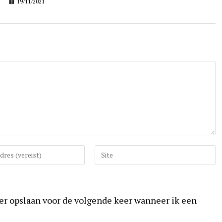
19/11/2021
Vul
uw
website
URL
ser opslaan voor de volgende keer wanneer ik een
in
(optioneel)