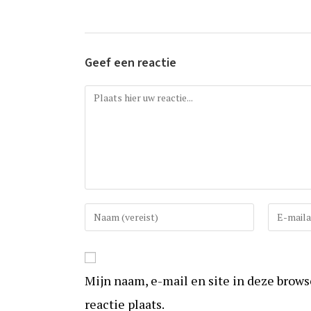
Geef een reactie
Reactie
Vul
Vul
uw
uw
(gebruikers)naam
e-
in
mail
Mijn naam, e-mail en site in deze brow
om
in
te
om
reactie plaats.