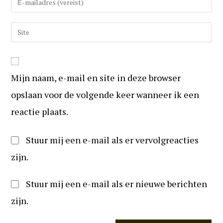
in
uw
om
e-
Vul
te
mail
uw
reageren
in
website
om
URL
te
Mijn naam, e-mail en site in deze browser
in
kunnen
(optioneel)
opslaan voor de volgende keer wanneer ik een
reageren
reactie plaats.
Stuur mij een e-mail als er vervolgreacties
zijn.
Stuur mij een e-mail als er nieuwe berichten
zijn.