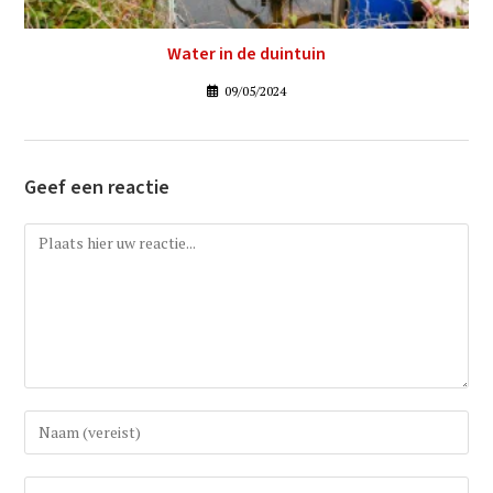
Water in de duintuin
09/05/2024
Geef een reactie
Reactie
Vul
uw
(gebruikers)naam
Vul