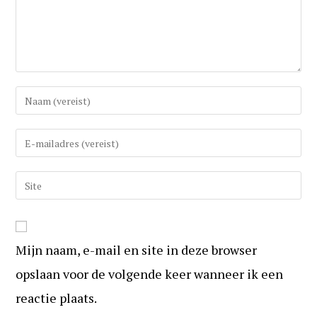
Vul
uw
(gebruikers)naam
Vul
in
uw
om
e-
Vul
te
mail
uw
reageren
in
website
om
URL
te
Mijn naam, e-mail en site in deze browser
in
kunnen
(optioneel)
opslaan voor de volgende keer wanneer ik een
reageren
reactie plaats.