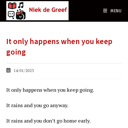
Ga
naar
MENU
de
inhoud
It only happens when you keep
going
Bericht
14/01/2023
gepubliceerd
op:
It only happens when you keep going.
It rains and you go anyway.
It rains and you don’t go home early.