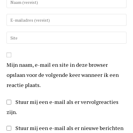
uw
(gebruikers)naam
Vul
in
uw
om
e-
Vul
te
mail
uw
reageren
in
website
om
URL
te
Mijn naam, e-mail en site in deze browser
in
kunnen
(optioneel)
opslaan voor de volgende keer wanneer ik een
reageren
reactie plaats.
Stuur mij een e-mail als er vervolgreacties
zijn.
Stuur mij een e-mail als er nieuwe berichten