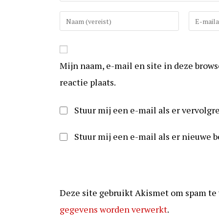
Vul
Vul
uw
uw
(gebruikers)naam
e-
in
mail
Mijn naam, e-mail en site in deze brow
om
in
te
om
reactie plaats.
reageren
te
kunnen
Stuur mij een e-mail als er vervolgre
reageren
Stuur mij een e-mail als er nieuwe b
Deze site gebruikt Akismet om spam te
gegevens worden verwerkt
.