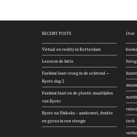
RECENT POSTS
Over
Virtual en reality in Rotterdam
boek
Lezen in de hitte
fotog
Fushimi Inari vroeg in de ochtend —
kunst
Kyoto dag 2
muzi
Fushimi Inari en de plastic maaltijden
notiti
van Kyoto
reize
Kyoto na Shikoku – aankomst, drukte
en gyoza in een steegje
tech
verha