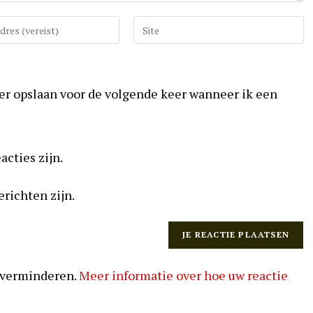
Vul
uw
website
URL
ser opslaan voor de volgende keer wanneer ik een
in
(optioneel)
acties zijn.
erichten zijn.
 verminderen.
Meer informatie over hoe uw reactie