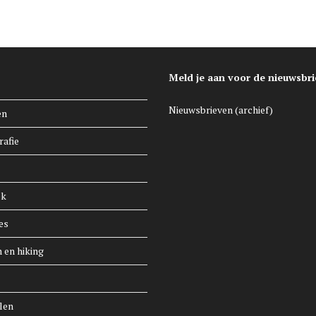
Meld je aan voor de nieuwsbri
Nieuwsbrieven (archief)
en
rafie
ek
es
n en hiking
len