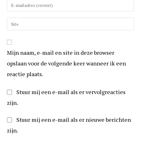
Vul
in
uw
om
e-
Vul
te
mail
uw
reageren
in
website
om
URL
te
Mijn naam, e-mail en site in deze browser
in
kunnen
(optioneel)
opslaan voor de volgende keer wanneer ik een
reageren
reactie plaats.
Stuur mij een e-mail als er vervolgreacties
zijn.
Stuur mij een e-mail als er nieuwe berichten
zijn.