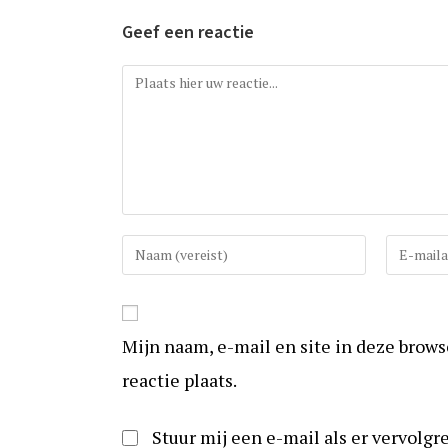
Geef een reactie
Reactie
Vul
Vul
uw
uw
(gebruikers)naam
e-
in
mail
Mijn naam, e-mail en site in deze brow
om
in
te
om
reactie plaats.
reageren
te
kunnen
Stuur mij een e-mail als er vervolgre