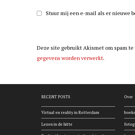
reageren
Stuur mij een e-mail als er nieuwe b
Deze site gebruikt Akismet om spam te
gegevens worden verwerkt
.
RECENT POSTS
Over
Virtual en reality in Rotterdam
boek
Lezen in de hitte
fotog