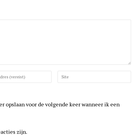
Vul
uw
website
URL
ser opslaan voor de volgende keer wanneer ik een
in
(optioneel)
acties zijn.