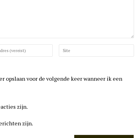
Vul
uw
website
URL
ser opslaan voor de volgende keer wanneer ik een
in
(optioneel)
acties zijn.
erichten zijn.