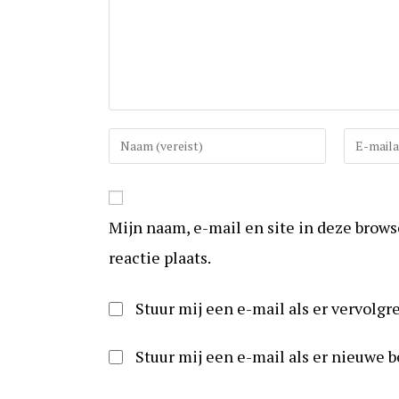
Vul
Vul
uw
uw
(gebruikers)naam
e-
in
mail
Mijn naam, e-mail en site in deze brow
om
in
te
om
reactie plaats.
reageren
te
kunnen
Stuur mij een e-mail als er vervolgre
reageren
Stuur mij een e-mail als er nieuwe b